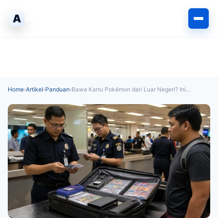
Langsung
A
ke
AHLIPABEAN
isi
Home
›
Artikel
›
Panduan
›
Bawa Kartu Pokémon dari Luar Negeri? Ini...