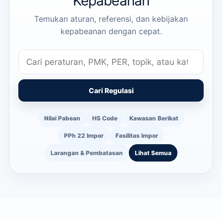
Kepabeanan
Temukan aturan, referensi, dan kebijakan
kepabeanan dengan cepat.
Cari Regulasi
Nilai Pabean
HS Code
Kawasan Berikat
PPh 22 Impor
Fasilitas Impor
Larangan & Pembatasan
Lihat Semua