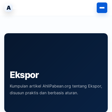
Langsung
A
AHLIPABEAN
ke
isi
Ekspor
Kumpulan artikel AhliPabean.org tentang Ekspor,
disusun praktis dan berbasis aturan.