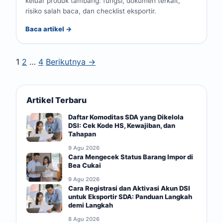
keluar produk tambang: fungsi, dokumen terkait,
risiko salah baca, dan checklist eksportir.
Baca artikel →
1
2
…
4
Berikutnya →
Artikel Terbaru
Daftar Komoditas SDA yang Dikelola
DSI: Cek Kode HS, Kewajiban, dan
Tahapan
9 Agu 2026
Cara Mengecek Status Barang Impor di
Bea Cukai
9 Agu 2026
Cara Registrasi dan Aktivasi Akun DSI
untuk Eksportir SDA: Panduan Langkah
demi Langkah
8 Agu 2026