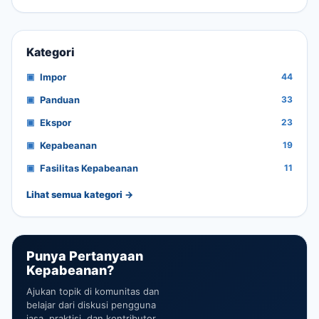
Kategori
Impor
44
Panduan
33
Ekspor
23
Kepabeanan
19
Fasilitas Kepabeanan
11
Lihat semua kategori →
Punya Pertanyaan
Kepabeanan?
Ajukan topik di komunitas dan
belajar dari diskusi pengguna
jasa, praktisi, dan kontributor