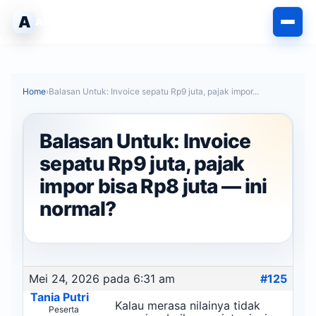
Langsung
A
AHLIPABEAN
ke
isi
Home
›
Balasan Untuk: Invoice sepatu Rp9 juta, pajak impor...
Balasan Untuk: Invoice
sepatu Rp9 juta, pajak
impor bisa Rp8 juta — ini
normal?
Mei 24, 2026 pada 6:31 am
#125
Tania Putri
Kalau merasa nilainya tidak
Peserta