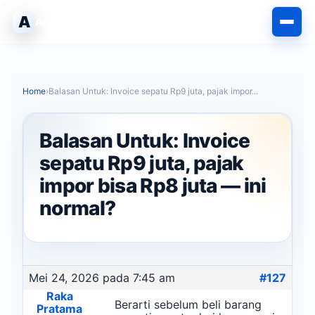
Langsung
A
AHLIPABEAN
ke
isi
Home
›
Balasan Untuk: Invoice sepatu Rp9 juta, pajak impor...
Balasan Untuk: Invoice
sepatu Rp9 juta, pajak
impor bisa Rp8 juta — ini
normal?
Mei 24, 2026 pada 7:45 am
#127
Raka
Berarti sebelum beli barang
Pratama