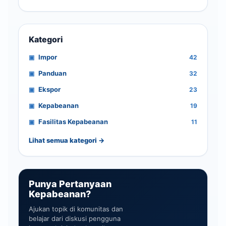
Kategori
Impor
42
Panduan
32
Ekspor
23
Kepabeanan
19
Fasilitas Kepabeanan
11
Lihat semua kategori →
Punya Pertanyaan
Kepabeanan?
Ajukan topik di komunitas dan
belajar dari diskusi pengguna