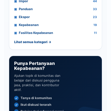
Impor
44
Panduan
33
Ekspor
23
Kepabeanan
19
Fasilitas Kepabeanan
11
Lihat semua kategori →
Punya Pertanyaan
Kepabeanan?
Ajukan topik di komunitas dan
belajar dari diskusi pengguna
jasa, praktisi, dan kontributor
aktif.
Tanya di komunitas
Ikut diskusi terarah