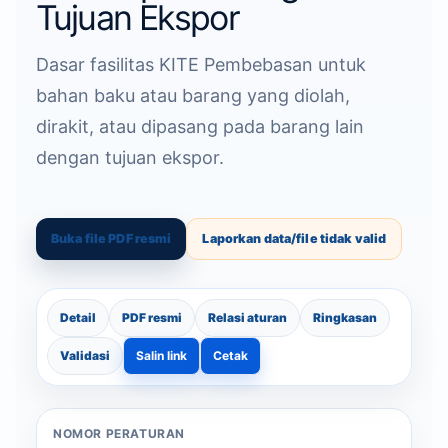
Tujuan Ekspor
Dasar fasilitas KITE Pembebasan untuk
bahan baku atau barang yang diolah,
dirakit, atau dipasang pada barang lain
dengan tujuan ekspor.
Buka file PDF resmi
Laporkan data/file tidak valid
Detail
PDF resmi
Relasi aturan
Ringkasan
Validasi
Salin link
Cetak
NOMOR PERATURAN