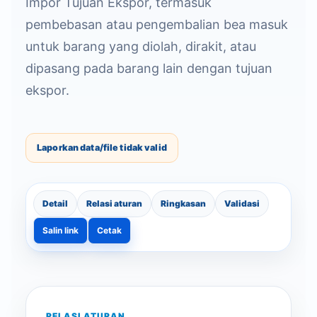
Impor Tujuan Ekspor, termasuk
pembebasan atau pengembalian bea masuk
untuk barang yang diolah, dirakit, atau
dipasang pada barang lain dengan tujuan
ekspor.
Laporkan data/file tidak valid
Detail
Relasi aturan
Ringkasan
Validasi
Salin link
Cetak
RELASI ATURAN