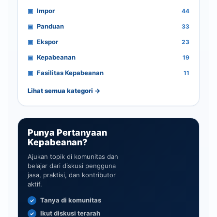
Impor
44
Panduan
33
Ekspor
23
Kepabeanan
19
Fasilitas Kepabeanan
11
Lihat semua kategori →
Punya Pertanyaan
Kepabeanan?
Ajukan topik di komunitas dan
belajar dari diskusi pengguna
jasa, praktisi, dan kontributor
aktif.
Tanya di komunitas
Ikut diskusi terarah