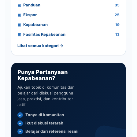
Panduan
35
Ekspor
25
Kepabeanan
19
Fasilitas Kepabeanan
13
Lihat semua kategori →
Punya Pertanyaan
Kepabeanan?
Ajukan topik di komunitas dan
belajar dari diskusi pengguna
jasa, praktisi, dan kontributor
aktif.
Tanya di komunitas
Ikut diskusi terarah
Belajar dari referensi resmi