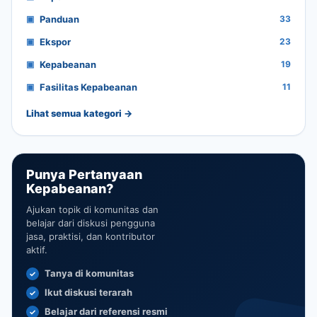
Panduan
33
Ekspor
23
Kepabeanan
19
Fasilitas Kepabeanan
11
Lihat semua kategori →
Punya Pertanyaan
Kepabeanan?
Ajukan topik di komunitas dan
belajar dari diskusi pengguna
jasa, praktisi, dan kontributor
aktif.
Tanya di komunitas
Ikut diskusi terarah
Belajar dari referensi resmi