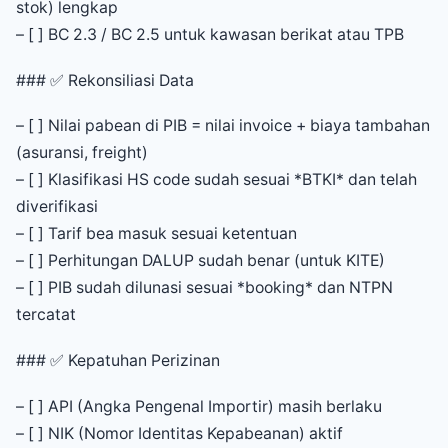
stok) lengkap
– [ ] BC 2.3 / BC 2.5 untuk kawasan berikat atau TPB
### ✅ Rekonsiliasi Data
– [ ] Nilai pabean di PIB = nilai invoice + biaya tambahan
(asuransi, freight)
– [ ] Klasifikasi HS code sudah sesuai *BTKI* dan telah
diverifikasi
– [ ] Tarif bea masuk sesuai ketentuan
– [ ] Perhitungan DALUP sudah benar (untuk KITE)
– [ ] PIB sudah dilunasi sesuai *booking* dan NTPN
tercatat
### ✅ Kepatuhan Perizinan
– [ ] API (Angka Pengenal Importir) masih berlaku
– [ ] NIK (Nomor Identitas Kepabeanan) aktif