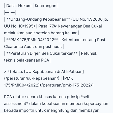
| Dasar Hukum | Keterangan |
|—|—|
| **Undang-Undang Kepabeanan** (UU No. 17/2006 jo.
UU No. 10/1995) | Pasal 77A: kewenangan Bea Cukai
melakukan audit setelah barang keluar |
| **PMK 175/PMK.04/2022** | Ketentuan tentang Post
Clearance Audit dan post audit |
| **Peraturan Dirjen Bea Cukai terkait** | Petunjuk
teknis pelaksanaan PCA |
> 📎 Baca: [UU Kepabeanan di AhliPabean]
(/peraturan/uu-kepabeanan/) | [PMK
175/PMK.04/2022](/peraturan/pmk-175-2022/)
PCA diatur secara khusus karena prinsip *self
assessment* dalam kepabeanan memberi kepercayaan
kepada importir untuk menghitung dan membayar