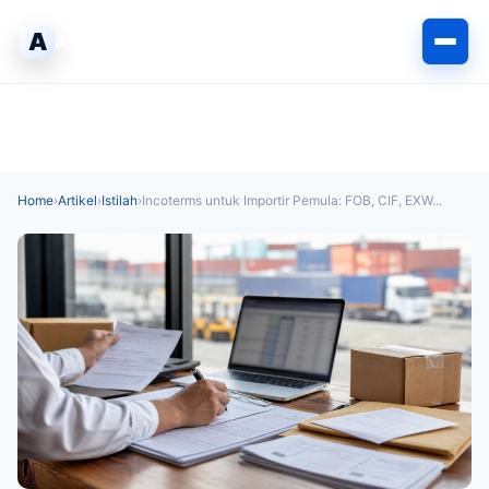
Langsung
A
ke
AHLIPABEAN
isi
Home
›
Artikel
›
Istilah
›
Incoterms untuk Importir Pemula: FOB, CIF, EXW...