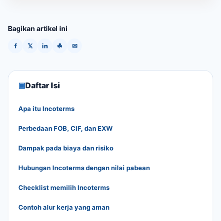
Bagikan artikel ini
f
𝕏
in
☘
✉
▣
Daftar Isi
Apa itu Incoterms
Perbedaan FOB, CIF, dan EXW
Dampak pada biaya dan risiko
Hubungan Incoterms dengan nilai pabean
Checklist memilih Incoterms
Contoh alur kerja yang aman