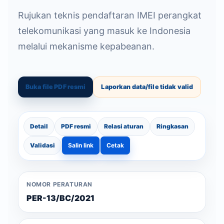
Rujukan teknis pendaftaran IMEI perangkat
telekomunikasi yang masuk ke Indonesia
melalui mekanisme kepabeanan.
Buka file PDF resmi
Laporkan data/file tidak valid
Detail
PDF resmi
Relasi aturan
Ringkasan
Validasi
Salin link
Cetak
NOMOR PERATURAN
PER-13/BC/2021