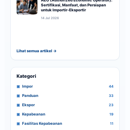
AEO (Authorized Economic Operator):
Sertifikasi, Manfaat, dan Persiapan
untuk Importir-Eksportir
14 Jul 2026
Lihat semua artikel →
Kategori
Impor
44
Panduan
33
Ekspor
23
Kepabeanan
19
Fasilitas Kepabeanan
11