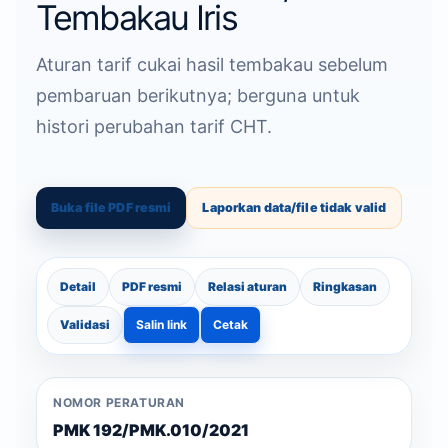
Tembakau Iris
Aturan tarif cukai hasil tembakau sebelum
pembaruan berikutnya; berguna untuk
histori perubahan tarif CHT.
Buka file PDF resmi
Laporkan data/file tidak valid
Detail
PDF resmi
Relasi aturan
Ringkasan
Validasi
Salin link
Cetak
NOMOR PERATURAN
PMK 192/PMK.010/2021