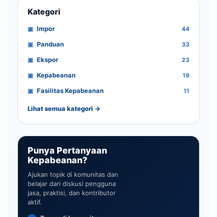
Kategori
Impor
44
Panduan
33
Ekspor
23
Kepabeanan
19
Fasilitas Kepabeanan
11
Lihat semua kategori →
Punya Pertanyaan
Kepabeanan?
Ajukan topik di komunitas dan
belajar dari diskusi pengguna
jasa, praktisi, dan kontributor
aktif.