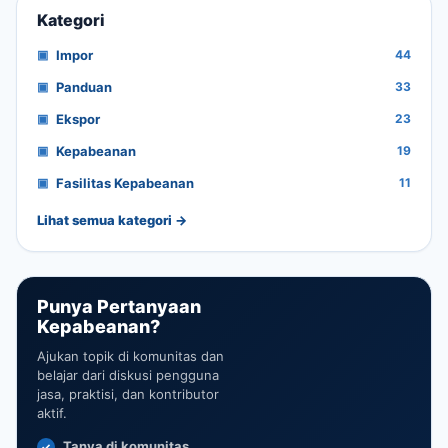
Kategori
Impor
44
Panduan
33
Ekspor
23
Kepabeanan
19
Fasilitas Kepabeanan
11
Lihat semua kategori →
Punya Pertanyaan
Kepabeanan?
Ajukan topik di komunitas dan
belajar dari diskusi pengguna
jasa, praktisi, dan kontributor
aktif.
Tanya di komunitas