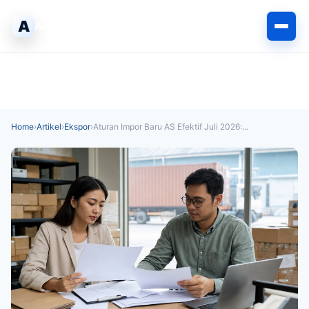
Langsung
A
ke
AHLIPABEAN
isi
Home
›
Artikel
›
Ekspor
›
Aturan Impor Baru AS Efektif Juli 2026:...