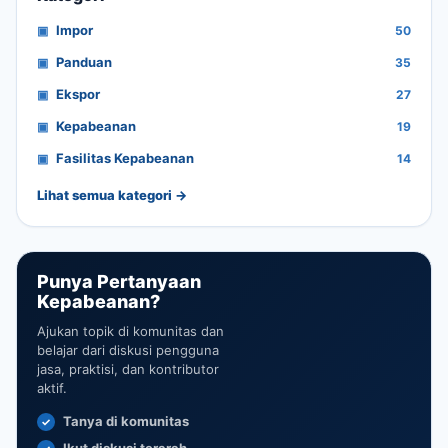
Impor
50
Panduan
35
Ekspor
27
Kepabeanan
19
Fasilitas Kepabeanan
14
Lihat semua kategori →
Punya Pertanyaan
Kepabeanan?
Ajukan topik di komunitas dan
belajar dari diskusi pengguna
jasa, praktisi, dan kontributor
aktif.
Tanya di komunitas