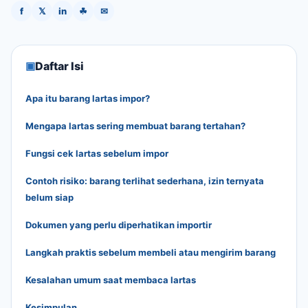
f
𝕏
in
☘
✉
▣
Daftar Isi
Apa itu barang lartas impor?
Mengapa lartas sering membuat barang tertahan?
Fungsi cek lartas sebelum impor
Contoh risiko: barang terlihat sederhana, izin ternyata
belum siap
Dokumen yang perlu diperhatikan importir
Langkah praktis sebelum membeli atau mengirim barang
Kesalahan umum saat membaca lartas
Kesimpulan