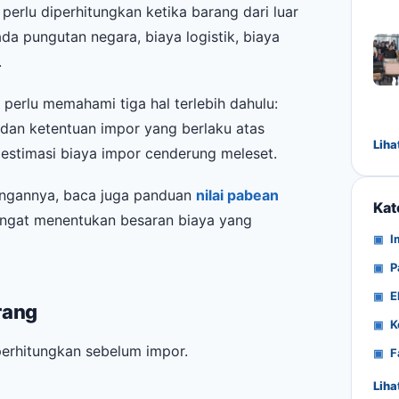
perlu diperhitungkan ketika barang dari luar
da pungutan negara, biaya logistik, biaya
.
perlu memahami tiga hal terlebih dahulu:
, dan ketentuan impor yang berlaku atas
Liha
s, estimasi biaya impor cenderung meleset.
tungannya, baca juga panduan
nilai pabean
Kat
sangat menentukan besaran biaya yang
I
P
E
rang
K
erhitungkan sebelum impor.
F
Liha