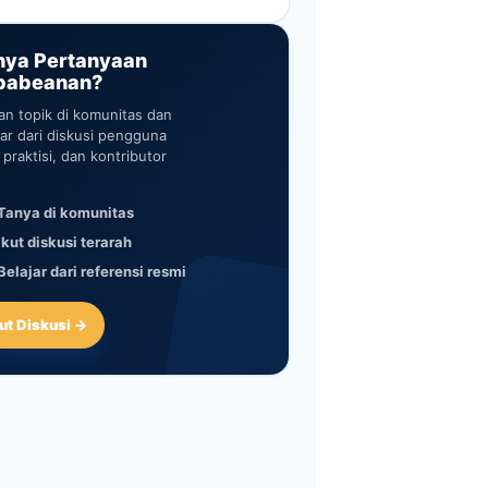
nya Pertanyaan
pabeanan?
an topik di komunitas dan
jar dari diskusi pengguna
, praktisi, dan kontributor
.
Tanya di komunitas
Ikut diskusi terarah
Belajar dari referensi resmi
kut Diskusi →