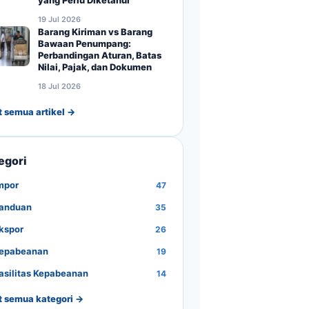
yang Perlu Diketahui
19 Jul 2026
Barang Kiriman vs Barang
Bawaan Penumpang:
Perbandingan Aturan, Batas
Nilai, Pajak, dan Dokumen
18 Jul 2026
t semua artikel →
egori
mpor
47
anduan
35
kspor
26
epabeanan
19
asilitas Kepabeanan
14
t semua kategori →