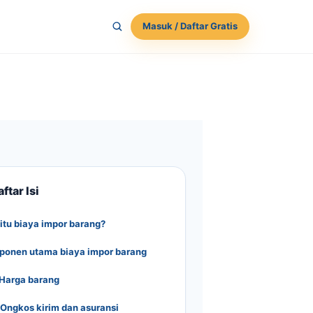
Masuk / Daftar Gratis
ftar Isi
itu biaya impor barang?
onen utama biaya impor barang
 Harga barang
 Ongkos kirim dan asuransi