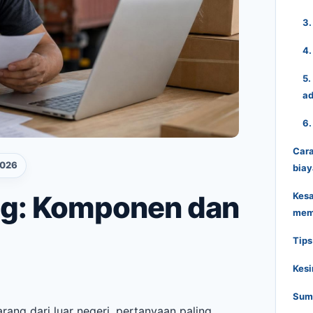
3.
4.
5.
ad
6.
Cara
2026
biay
ng: Komponen dan
Kesa
mem
Tip
Kes
Sumb
ang dari luar negeri, pertanyaan paling