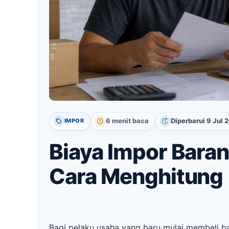
6 menit baca
Diperbarui 9 Jul 
IMPOR
Biaya Impor Bara
Cara Menghitung
Bagi pelaku usaha yang baru mulai membeli bar