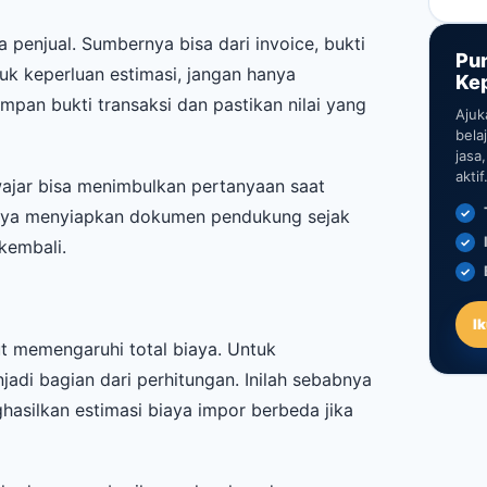
 penjual. Sumbernya bisa dari invoice, bukti
Pu
uk keperluan estimasi, jangan hanya
Ke
pan bukti transaksi dan pastikan nilai yang
Ajuk
bela
jasa
aktif
wajar bisa menimbulkan pertanyaan saat
iknya menyiapkan dokumen pendukung sejak
kembali.
I
ut memengaruhi total biaya. Untuk
jadi bagian dari perhitungan. Inilah sebabnya
asilkan estimasi biaya impor berbeda jika