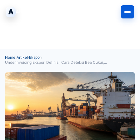
Langsung
A
ke
AHLIPABEAN
isi
Home
›
Artikel
›
Ekspor
›
Underinvoicing Ekspor: Definisi, Cara Deteksi Bea Cukai,...